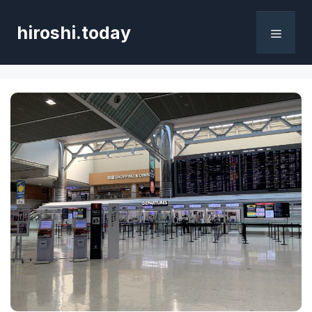
コ
ン
hiroshi.today
テ
メ
ン
ツ
へ
ニ
ス
キ
ュ
ッ
プ
ー