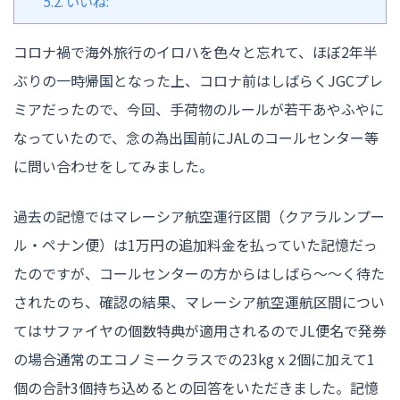
5.2.
いいね:
コロナ禍で海外旅行のイロハを色々と忘れて、ほぼ2年半
ぶりの一時帰国となった上、コロナ前はしばらくJGCプレ
ミアだったので、今回、手荷物のルールが若干あやふやに
なっていたので、念の為出国前にJALのコールセンター等
に問い合わせをしてみました。
過去の記憶ではマレーシア航空運行区間（クアラルンプー
ル・ペナン便）は1万円の追加料金を払っていた記憶だっ
たのですが、コールセンターの方からはしばら〜〜く待た
されたのち、確認の結果、マレーシア航空運航区間につい
てはサファイヤの個数特典が適用されるのでJL便名で発券
の場合通常のエコノミークラスでの23kg x 2個に加えて1
個の合計3個持ち込めるとの回答をいただきました。記憶