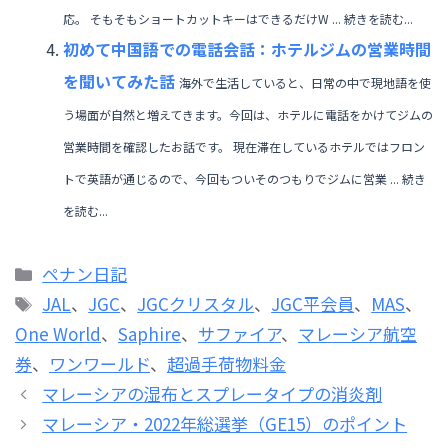
応。 そもそもショートカットキーはできるだけW ... 続きを読む...
初めて中国語での電話会話：ホテルジムの営業時間
を聞いてみた話
海外で生活していると、日常の中で現地語を使
う場面が自然と増えてきます。今回は、ホテルに電話をかけてジムの
営業時間を確認したお話です。 現在滞在しているホテルではフロン
トで英語が通じるので、今回もついそのつもりでジムに営業 ... 続き
を読む...
カ
ペナン日記
テ
タ
JAL
、
JGC
、
JGCクリスタル
、
JGC平会員
、
MAS
、
ゴ
グ
One World
、
Saphire
、
サファイア
、
マレーシア航空
リ
券
、
ワンワールド
、
超過手荷物料金
ー
マレーシアの湿布とスプレータイプの消炎剤
マレーシア・2022年総選挙（GE15）のポイント