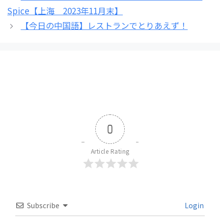
リ
Spice【上海 2023年11月末】
ー
【今日の中国語】レストランでとりあえず！
0
Article Rating
Subscribe
Login