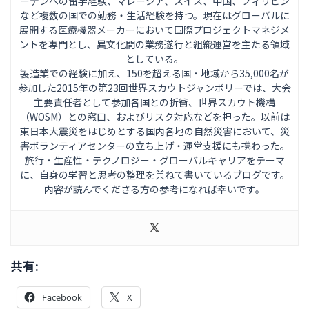
ーデンへの留学経験、マレーシア、スイス、中国、フィリピン
など複数の国での勤務・生活経験を持つ。現在はグローバルに
展開する医療機器メーカーにおいて国際プロジェクトマネジメ
ントを専門とし、異文化間の業務遂行と組織運営を主たる領域
としている。
製造業での経験に加え、150を超える国・地域から35,000名が
参加した2015年の第23回世界スカウトジャンボリーでは、大会
主要責任者として参加各国との折衝、世界スカウト機構
（WOSM）との窓口、およびリスク対応などを担った。以前は
東日本大震災をはじめとする国内各地の自然災害において、災
害ボランティアセンターの立ち上げ・運営支援にも携わった。
旅行・生産性・テクノロジー・グローバルキャリアをテーマ
に、自身の学習と思考の整理を兼ねて書いているブログです。
内容が読んでくださる方の参考になれば幸いです。
共有:
Facebook
X