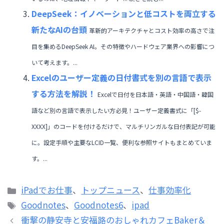
DeepSeek：イノベーションと低コストを両立する
新たなAIの台頭
革新的アーキテクチャとコスト効率の高さで注
目を集めるDeepSeek AI。その特徴やハードウェア業界への影響につ
いて考えます。...
Excelのユーザー定義の日付書式を別の言語で表示
する方法を解説！
Excelで日付を日本語・英語・中国語・韓国
語など別の言語で表示したい方必見！ユーザー定義書式に「[$-
XXXX]」のコードを付けるだけで、マルチリンガルな日付表記が可能
に。設定手順や主要なLCID一覧、便利な参照サイトもまとめていま
す。...
カ
iPadでお仕事
、
トップニュース
、
仕事効率化
テ
タ
Goodnotes
、
Goodnotes6
、
ipad
ゴ
グ
衝撃の静安寺と安福路のおしゃれカフェBaker＆