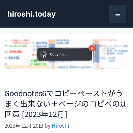
コ
ン
hiroshi.today
テ
メ
ン
ツ
へ
ニ
ス
キ
ュ
ッ
プ
ー
Goodnotes6でコピーペーストがう
まく出来ない＋ページのコピペの迂
回策 [2023年12月]
2023年 12月 20日
by
Hiroshi