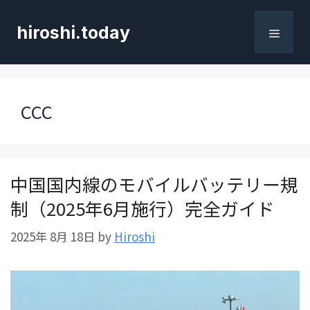
コ
ン
hiroshi.today
テ
メ
ン
ツ
へ
ニ
CCC
ス
キ
ュ
ッ
プ
ー
中国国内線のモバイルバッテリー規
制（2025年6月施行）完全ガイド
2025年 8月 18日
by
Hiroshi