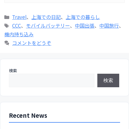
カ
Travel
、
上海での日記
、
上海での暮らし
テ
タ
CCC
、
モバイルバッテリー
、
中国出張
、
中国旅行
、
ゴ
グ
機内持ち込み
リ
コメントをどうぞ
ー
検索
検索
Recent News