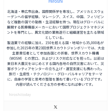
Hiroshi
北海道・帯広市出身。国際関係学を専攻し、アメリカとスウェ
ーデンへの留学経験、マレーシア、スイス、中国、フィリピン
など複数の国での勤務・生活経験を持つ。現在はグローバルに
展開する医療機器メーカーにおいて国際プロジェクトマネジメ
ントを専門とし、異文化間の業務遂行と組織運営を主たる領域
としている。
製造業での経験に加え、150を超える国・地域から35,000名が
参加した2015年の第23回世界スカウトジャンボリーでは、大会
主要責任者として参加各国との折衝、世界スカウト機構
（WOSM）との窓口、およびリスク対応などを担った。以前は
東日本大震災をはじめとする国内各地の自然災害において、災
害ボランティアセンターの立ち上げ・運営支援にも携わった。
旅行・生産性・テクノロジー・グローバルキャリアをテーマ
に、自身の学習と思考の整理を兼ねて書いているブログです。
内容が読んでくださる方の参考になれば幸いです。
hiroshi.today