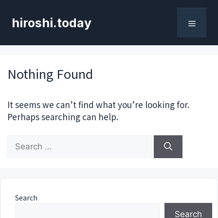
Skip
to
hiroshi.today
content
Menu
Nothing Found
It seems we can’t find what you’re looking for.
Perhaps searching can help.
Search
for:
Search
Search