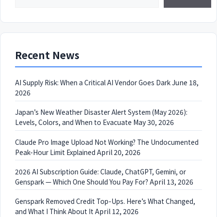
Recent News
AI Supply Risk: When a Critical AI Vendor Goes Dark
June 18,
2026
Japan’s New Weather Disaster Alert System (May 2026):
Levels, Colors, and When to Evacuate
May 30, 2026
Claude Pro Image Upload Not Working? The Undocumented
Peak-Hour Limit Explained
April 20, 2026
2026 AI Subscription Guide: Claude, ChatGPT, Gemini, or
Genspark — Which One Should You Pay For?
April 13, 2026
Genspark Removed Credit Top-Ups. Here’s What Changed,
and What I Think About It
April 12, 2026