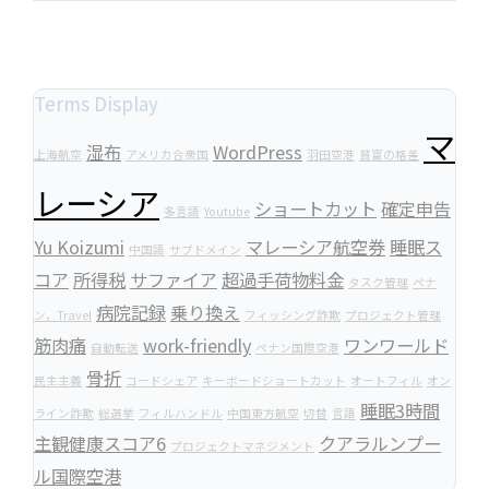
Terms Display
マ
湿布
WordPress
上海航空
アメリカ合衆国
羽田空港
貧富の格差
レーシア
ショートカット
確定申告
多言語
Youtube
Yu Koizumi
マレーシア航空券
睡眠ス
中国語
サブドメイン
コア
所得税
サファイア
超過手荷物料金
タスク管理
ペナ
病院記録
乗り換え
ン，Travel
フィッシング詐欺
プロジェクト管理
筋肉痛
work-friendly
ワンワールド
自動転送
ペナン国際空港
骨折
民主主義
コードシェア
キーボードショートカット
オートフィル
オン
睡眠3時間
ライン詐欺
総選挙
フィルハンドル
中国東方航空
切替
言語
主観健康スコア6
クアラルンプー
プロジェクトマネジメント
ル国際空港