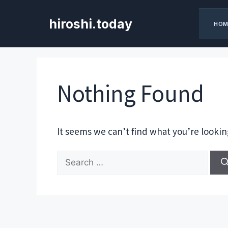
Skip
to
hiroshi.today
HOM
content
Nothing Found
It seems we can’t find what you’re lookin
Search
for: