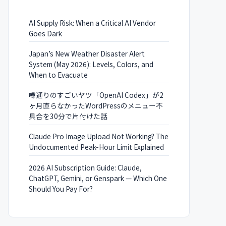
AI Supply Risk: When a Critical AI Vendor
Goes Dark
Japan’s New Weather Disaster Alert
System (May 2026): Levels, Colors, and
When to Evacuate
噂通りのすごいヤツ「OpenAI Codex」が2
ヶ月直らなかったWordPressのメニュー不
具合を30分で片付けた話
Claude Pro Image Upload Not Working? The
Undocumented Peak-Hour Limit Explained
2026 AI Subscription Guide: Claude,
ChatGPT, Gemini, or Genspark — Which One
Should You Pay For?