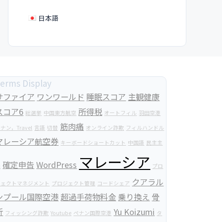
日本語
erms Display
サファイア
ワンワールド
睡眠スコア
主観健康
スコア6
所得税
総選挙
中国東方航空
オートフィル
羽田空港
筋肉痛
ナン，Travel
言語
切替
オンライン詐欺
フィルハンドル
マレーシア航空券
キーボードショートカット
中国語
民主主
マレーシア
確定申告
WordPress
義
プロ
クアラル
ジェクトマネジメント
プロジェクト管理
コードシェア
ンプール国際空港
超過手荷物料金
乗り換え
骨
折
Yu Koizumi
フィッシング詐欺
Youtube
ペナン国際空港
タ