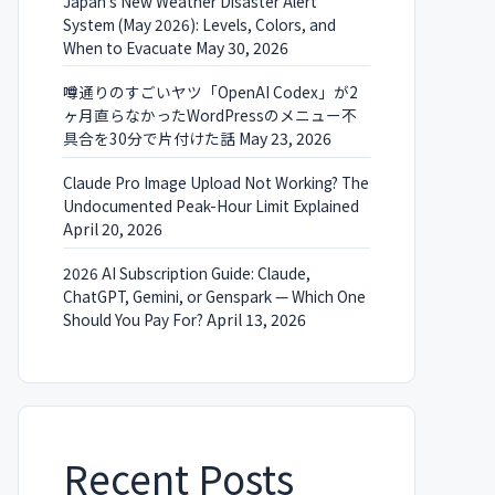
Japan’s New Weather Disaster Alert
System (May 2026): Levels, Colors, and
When to Evacuate
May 30, 2026
噂通りのすごいヤツ「OpenAI Codex」が2
ヶ月直らなかったWordPressのメニュー不
具合を30分で片付けた話
May 23, 2026
Claude Pro Image Upload Not Working? The
Undocumented Peak-Hour Limit Explained
April 20, 2026
2026 AI Subscription Guide: Claude,
ChatGPT, Gemini, or Genspark — Which One
Should You Pay For?
April 13, 2026
Recent Posts