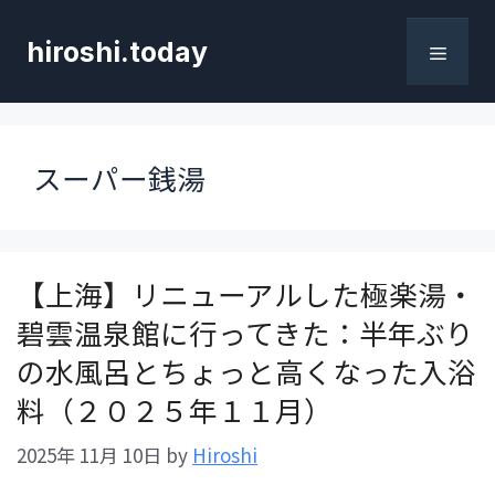
コ
ン
hiroshi.today
テ
メ
ン
ツ
へ
ニ
スーパー銭湯
ス
キ
ュ
ッ
プ
ー
【上海】リニューアルした極楽湯・
碧雲温泉館に行ってきた：半年ぶり
の水風呂とちょっと高くなった入浴
料（２０２５年１１月）
2025年 11月 10日
by
Hiroshi