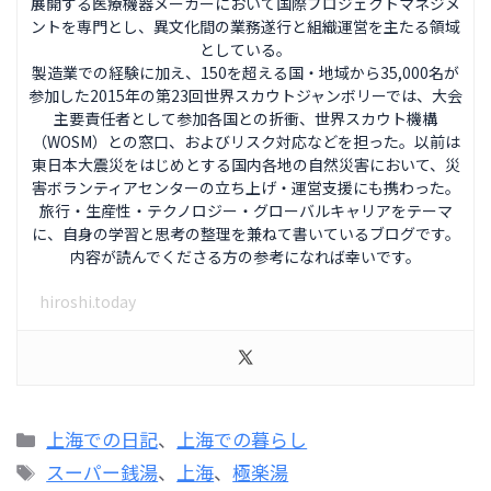
展開する医療機器メーカーにおいて国際プロジェクトマネジメ
ントを専門とし、異文化間の業務遂行と組織運営を主たる領域
としている。
製造業での経験に加え、150を超える国・地域から35,000名が
参加した2015年の第23回世界スカウトジャンボリーでは、大会
主要責任者として参加各国との折衝、世界スカウト機構
（WOSM）との窓口、およびリスク対応などを担った。以前は
東日本大震災をはじめとする国内各地の自然災害において、災
害ボランティアセンターの立ち上げ・運営支援にも携わった。
旅行・生産性・テクノロジー・グローバルキャリアをテーマ
に、自身の学習と思考の整理を兼ねて書いているブログです。
内容が読んでくださる方の参考になれば幸いです。
hiroshi.today
カ
上海での日記
、
上海での暮らし
テ
タ
スーパー銭湯
、
上海
、
極楽湯
ゴ