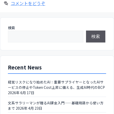
グ
コメントをどうぞ
リ
ー
検索
検索
Recent News
経営リスクになり始めたAI：重要サプライヤーとなったAIサ
ービスの停止やToken Cost上昇に備える、生成AI時代のBCP
2026年 6月 17日
文系サラリーマンが贈るAI課金入門——基礎用語から使い方
まで
2026年 4月 23日