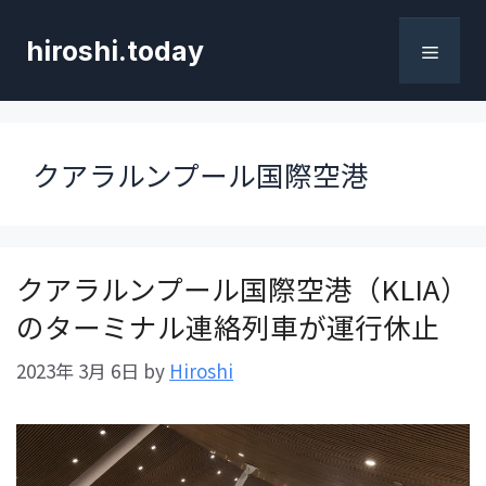
コ
ン
hiroshi.today
テ
メ
ン
ツ
へ
ニ
クアラルンプール国際空港
ス
キ
ュ
ッ
プ
ー
クアラルンプール国際空港（KLIA）
のターミナル連絡列車が運行休止
2023年 3月 6日
by
Hiroshi