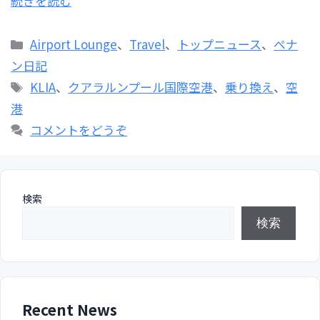
続きを読む
カ
Airport Lounge
、
Travel
、
トップニュース
、
ペナ
テ
ン日記
ゴ
タ
KLIA
、
クアラルンプール国際空港
、
乗り換え
、
空
リ
グ
港
ー
コメントをどうぞ
検索
検索
Recent News