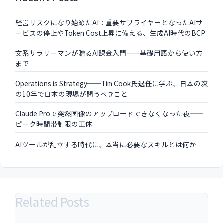
経営リスクになり始めたAI：重要サプライヤーとなったAIサ
ービスの停止やToken Cost上昇に備える、生成AI時代のBCP
文系サラリーマンが贈るAI課金入門——基礎用語から使い方
まで
Operations is Strategy──Tim Cook氏退任に学ぶ、日本の次
の10年で日本の現場が問うべきこと
Claude Proで突然画像のアップロードできなくなった夜——
ピーク時間帯制限の正体
AIツールが乱立する時代に、本当に必要なスキルとは何か
Related Posts