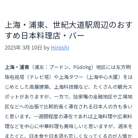
上海・浦東、世紀大道駅周辺のおす
すめ日本料理店・バー
2025年 3月 10日
by
Hiroshi
上海・浦東
（浦东：プードン、Pǔdōng）地区には东方明
珠电视塔（テレビ塔）や上海タワー（上海中心大厦）をは
じめとした高層建築、上海科技館など、たくさんの観光ス
ポットがありますが、一方で、陆家嘴の金融地区や工場地
区などへの出張で比較的長く滞在される日本人の方も多い
と思います。一週間程度の滞在であれば上海料理や広東料
理などを中心に中華料理も美味しいと思いますが、週末を
またぐと、日本食や日本語も恋しくなってくるのが人情か