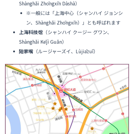
Shànghǎi Zhōngxīn Dàshà）
※一般には「上海中心（シャンハイ ジョンシ
ン、Shànghǎi Zhōngxīn）」とも呼ばれます
上海科技馆
（シャンハイ クージー グワン、
Shànghǎi Kējì Guǎn）
陆家嘴
（ルージャーズイ、Lùjiāzuǐ）