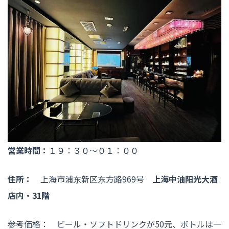
営業時間：
１９：３０〜０１：００
住所：
上海市浦东新区东方路969号
上海中油阳光大酒
店内・31階
参考価格： ビール・ソフトドリンクが50元、ボトルは一