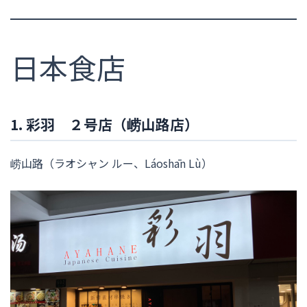
日本食店
1. 彩羽 ２号店（崂山路店）
崂山路（ラオシャン ルー、Láoshān Lù）