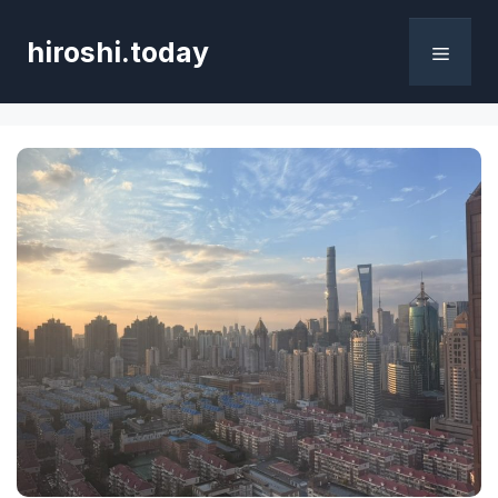
コ
ン
hiroshi.today
テ
メ
ン
ツ
へ
ニ
ス
キ
ュ
ッ
プ
ー