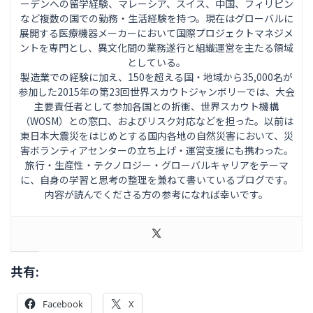
ーデンへの留学経験、マレーシア、スイス、中国、フィリピン
など複数の国での勤務・生活経験を持つ。現在はグローバルに
展開する医療機器メーカーにおいて国際プロジェクトマネジメ
ントを専門とし、異文化間の業務遂行と組織運営を主たる領域
としている。
製造業での経験に加え、150を超える国・地域から35,000名が
参加した2015年の第23回世界スカウトジャンボリーでは、大会
主要責任者として参加各国との折衝、世界スカウト機構
（WOSM）との窓口、およびリスク対応などを担った。以前は
東日本大震災をはじめとする国内各地の自然災害において、災
害ボランティアセンターの立ち上げ・運営支援にも携わった。
旅行・生産性・テクノロジー・グローバルキャリアをテーマ
に、自身の学習と思考の整理を兼ねて書いているブログです。
内容が読んでくださる方の参考になれば幸いです。
共有:
Facebook
X