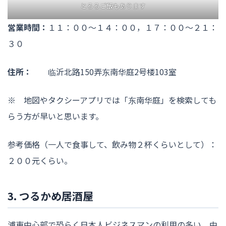
とろろご飯もあります
営業時間：
１１：００〜１４：００，１７：００〜２１：
３０
住所：
临沂北路150弄东南华庭2号楼103室
※ 地図やタクシーアプリでは「东南华庭」を検索しても
らう方が早いと思います。
参考価格（一人で食事して、飲み物２杯くらいとして）：
２００元くらい。
3. つるかめ居酒屋
浦東中心部で恐らく日本人ビジネスマンの利用の多い、中