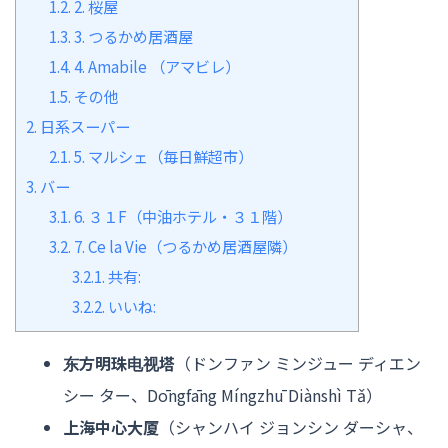
1.2.
2. 桜屋
1.3.
3. つるかめ居酒屋
1.4.
4. Amabile （アマビレ）
1.5.
その他
2.
日系スーパー
2.1.
5. マルシェ（毎日鮮超市）
3.
バー
3.1.
6. ３１F（中油ホテル・３１階）
3.2.
7. Ce la Vie（つるかめ居酒屋隣）
3.2.1.
共有:
3.2.2.
いいね:
东方明珠电视塔
（ドンファン ミンジュー ディエン
シー ター、Dōngfāng Míngzhū Diànshì Tǎ）
上海中心大厦
（シャンハイ ジョンシン ダーシャ、