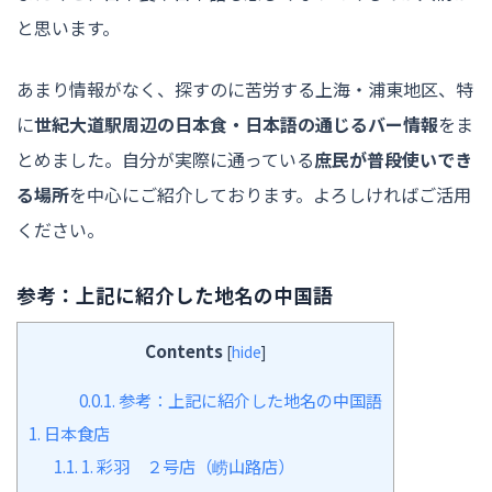
と思います。
あまり情報がなく、探すのに苦労する上海・浦東地区、特
に
世紀大道駅周辺の日本食・日本語の通じるバー情報
をま
とめました。自分が実際に通っている
庶民が普段使いでき
る場所
を中心にご紹介しております。よろしければご活用
ください。
参考：上記に紹介した地名の中国語
Contents
[
hide
]
0.0.1.
参考：上記に紹介した地名の中国語
1.
日本食店
1.1.
1. 彩羽 ２号店（崂山路店）